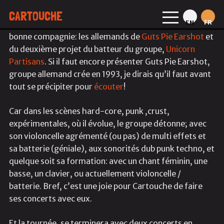
CARTOUCHE
FR
EN
Cartouche repart sur la route et cette fois-ci, en très
bonne compagnie: les allemands de
Guts Pie Earshot
et
du deuxième projet du batteur du groupe,
Unicorn
Partisans
. Si il faut encore présenter Guts Pie Earshot,
groupe allemand crée en 1993, je dirais qu’il faut avant
tout se précipiter pour
écouter
!
Car dans les scènes hard-core, punk ,crust,
expérimentales, où il évolue, le groupe détonne; avec
son violoncelle agrémenté (ou pas) de multi effets et
sa batterie (géniale), aux sonorités dub punk techno, et
quelque soit sa formation: avec un chant féminin, une
basse, un clavier, ou actuellement violoncelle /
batterie. Bref, c’est une joie pour Cartouche de faire
ses concerts avec eux.
Et la tournée, se terminera avec deux concerts en