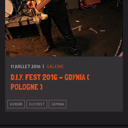
11 JUILLET 2016
|
GALERIE
D.I.Y. FEST 2016 – GDYNIA (
POLOGNE )
A VENIR
D.I.Y. FEST
GDYNIA