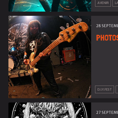
A VENIR
L
28 SEPTEM
PHOTOS
D.I.Y. FEST
27 SEPTEM